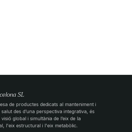
celona SL
sa de productes dedicats al manteniment i
salut des d’una perspectiva integrativa, és
 visió global i simultània de l’eix de la
 l'eix estructural i l'eix metabòlic.