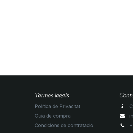
Termes legals
Cont
Política de Privacitat
C
Guia de compra
i
Condicions de contratació
+