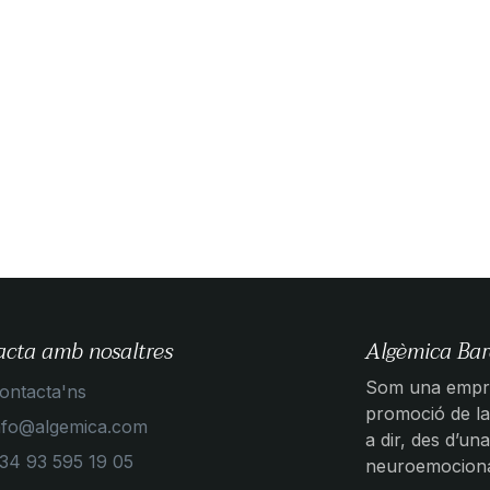
acta amb nosaltres
Algèmica Bar
Som una empre
ontacta'ns
promoció de la 
nfo@algemica.com
a dir, des d’una
34 93 595 19 05
neuroemocional,