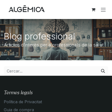
Skip to Content
Blog professional
Articles d’interès per a professionals de la salut
Termes legals
Política de Privacitat
Guia de compra