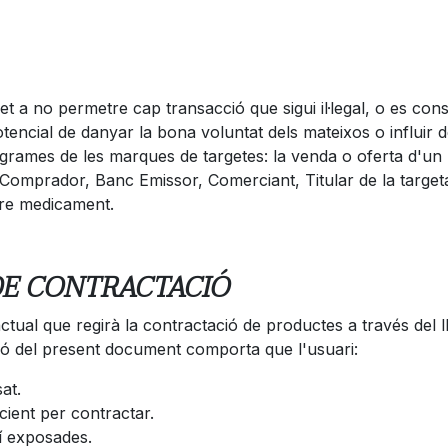
o permetre cap transacció que sigui il·legal, o es consid
otencial de danyar la bona voluntat dels mateixos o influir
programes de les marques de targetes: la venda o oferta d'un
l Comprador, Banc Emissor, Comerciant, Titular de la targeta
dre medicament.
DE CONTRACTACIÓ
tual que regirà la contractació de productes a través del 
 del present document comporta que l'usuari:
at.
ient per contractar.
í exposades.