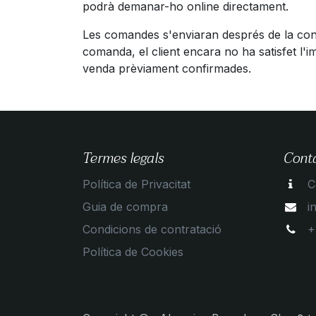
podrà demanar-ho online directament.
Les comandes s'enviaran després de la confi
comanda, el client encara no ha satisfet l'
venda prèviament confirmades.
Termes legals
Cont
Política de Privacitat
C
Guia de compra
i
Condicions de contratació
+
Política de Cookies