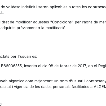
e validesa indefinit i seran aplicables a totes les contracta
.L.
ret de modificar aquestes "Condicions" per raons de merc
dquirits prèviament a la modificació.
ctats per l'usuari és:
06355, inscrita el dia 08 de febrer de 2017, en el Regis
lloc web algemica.com mitjançant un nom d'usuari i contraseny
 veracitat i vigència de les dades personals facilitades a