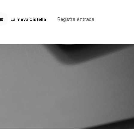
Registra entrada
La meva Cistella