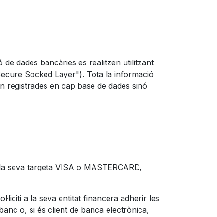
de dades bancàries es realitzen utilitzant
"Secure Socked Layer"). Tota la informació
den registrades en cap base de dades sinó
 de la seva targeta VISA o MASTERCARD,
iciti a la seva entitat financera adherir les
anc o, si és client de banca electrònica,