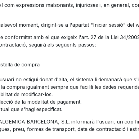
m expressions malsonants, injurioses i, en general, contrà
alsevol moment, dirigint-se a l'apartat "Iniciar sessió" del
e conformitat amb el que exigeix l'art. 27 de la Llei 34/200
ontractació, seguirà els següents passos:
cistella de compra
suari no estigui donat d'alta, el sistema li demanarà que s'id
r la compra igualment sempre que faciliti les dades requerid
ilitat de modificar-los.
ecció de la modalitat de pagament.
tual que s'hagi especificat.
d’ALGEMICA BARCELONA, S.L. informarà l'usuari, un cop fina
iques, preu, formes de transport, data de contractació i est