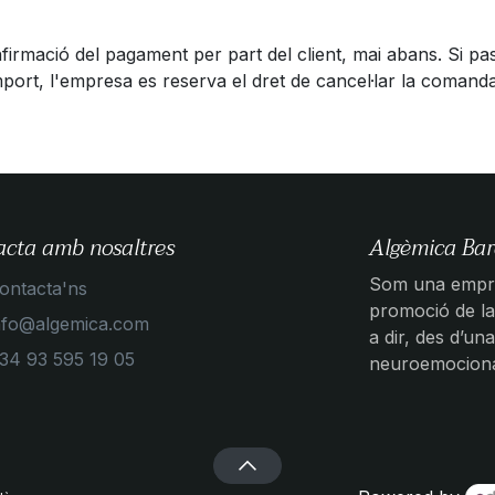
rmació del pagament per part del client, mai abans. Si pas
import, l'empresa es reserva el dret de cancel·lar la comand
acta amb nosaltres
Algèmica Bar
Som una empre
ontacta'ns
promoció de la 
nfo@algemica.com
a dir, des d’una
34 93 595 19 05
neuroemocional,