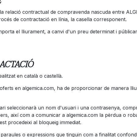
E
ar la relació contractual de compravenda nascuda entre AL
cés de contractació en línia, la casella corresponent.
orta el lliurament, a canvi d'un preu determinat i pública
ACTACIÓ
litzat en català o castellà.
ferts en algemica.com, ha de proporcionar de manera lliure
uari seleccionarà un nom d'usuari i una contrasenya, compro
rcers, així com a comunicar a algemica.com la pèrdua o roba
st procedeixi al bloqueig immediat.
paraules o expressions que tinguin com a finalitat confond