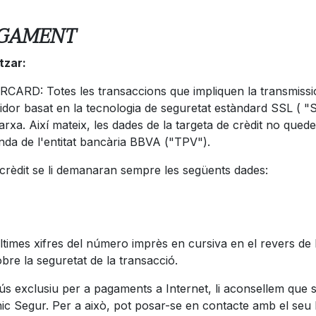
PAGAMENT
tzar:
CARD: Totes les transaccions que impliquen la transmissió 
rvidor basat en la tecnologia de seguretat estàndard SSL ( 
arxa. Així mateix, les dades de la targeta de crèdit no que
da de l'entitat bancària BBVA ("TPV").
 crèdit se li demanaran sempre les següents dades:
 últimes xifres del número imprès en cursiva en el revers
bre la seguretat de la transacció.
 exclusiu per a pagaments a Internet, li aconsellem que sol·l
ic Segur. Per a això, pot posar-se en contacte amb el seu b