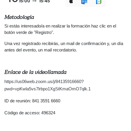
15:00
15:45
Metodología
Si estás interesado/a en realizar la formación haz clic en el
botón verde de "Registro".
Una vez registrado recibirás, un mail de confirmación y, un día
antes del evento, un mail recordatorio.
Enlace de la videollamada
https://us06web.zoom.us/j/84135916660?
pwd=vpKwla5vs7lrbpo1XgStKmaOmO7qlk.1
ID de reunión: 841 3591 6660
Código de acceso: 496324