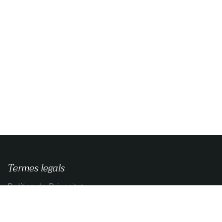
Termes legals
Política de Privacitat
Guia de compra
Condicions de contratació