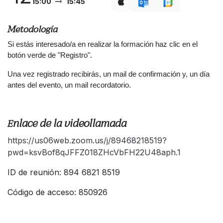
15:00
15:45
Metodología
Si estás interesado/a en realizar la formación haz clic en el
botón verde de "Registro".
Una vez registrado recibirás, un mail de confirmación y, un día
antes del evento, un mail recordatorio.
nlace de la videollamada
E
https://us06web.zoom.us/j/89468218519?
pwd=ksvBof8qJFFZ018ZHcVbFH22U48aph.1
ID de reunión: 894 6821 8519
Código de acceso: 850926