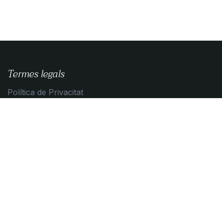
Termes legals
Política de Privacitat
Guia de compra
Condicions de contratació
Política de Cookies
Contacta amb nosaltres
Contacta'ns
info@algemica.com
+34 93 595 19 05