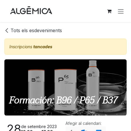
Skip to Content
Tots els esdeveniments
Inscripcions
tancades
Formación: B96 / P65 / B37
Afegir al calendari:
28
de setembre 2023