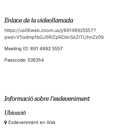
Enlace de la videollamada
https://us06web.zoom.us/j/89148925557?
pwd=V1Ixdmp1bGJ5RlZpRDdvSkZITUhnZz09
Meeting ID: 891 4892 5557
Passcode: 536354
Informació sobre l'esdeveniment
Ubicació
Esdeveniment en línia