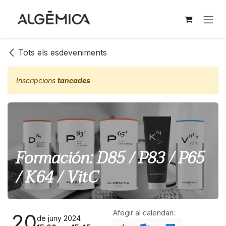
Skip to Content
Tots els esdeveniments
Inscripcions
tancades
Formación: D85 / P83 / P65
/ K64 / VitC
Afegir al calendari:
20
de juny 2024