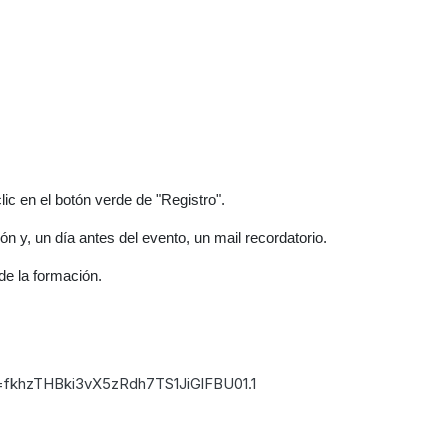
lic en el botón verde de "Registro".
ón y, un día antes del evento, un mail recordatorio.
 de la formación.
=fkhzTHBki3vX5zRdh7TS1JiGlFBU01.1