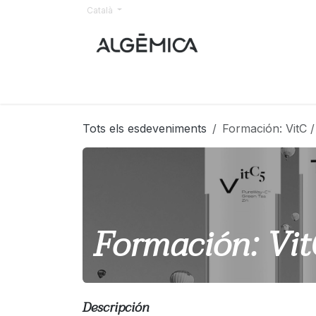
Skip to Content
Català
Inici
Tots els esdeveniments
Formación: VitC /
Formación: Vit
Descripción