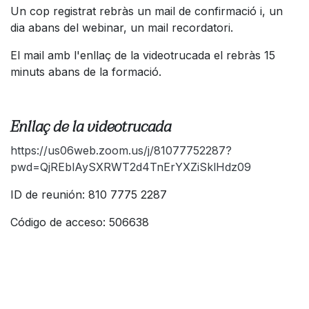
Un cop registrat rebràs un mail de confirmació i, un
dia abans del webinar, un mail recordatori.
El mail amb l'enllaç de la videotrucada el rebràs 15
minuts abans de la formació.
Enllaç de la videotrucada
https://us06web.zoom.us/j/81077752287?
pwd=QjREblAySXRWT2d4TnErYXZiSklHdz09
ID de reunión: 810 7775 2287
Código de acceso: 506638