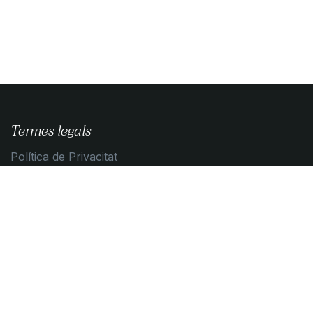
Termes legals
Política de Privacitat
Guia de compra
Condicions de contratació
Política de Cookies
Contacta amb nosaltres
Contacta'ns