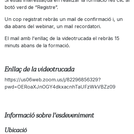
botó verd de “Registre”.
Un cop registrat rebràs un mail de confirmació i, un
dia abans del webinar, un mail recordatori.
El mail amb l'enllaç de la videotrucada el rebràs 15
minuts abans de la formació.
Enllaç de la videotrucada
https://us06web.zoom.us/j/82296856329?
pwd=OERoaXJnOGY4dkxacnhTaUFzWkVBZz09
Informació sobre l'esdeveniment
Ubicació