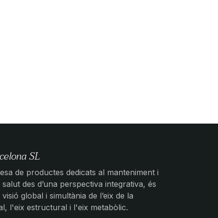
celona SL
sa de productes dedicats al manteniment i
salut des d’una perspectiva integrativa, és
 visió global i simultània de l’eix de la
 l'eix estructural i l'eix metabòlic.