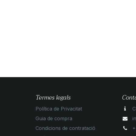
Termes legals
Cont
Política de Privacitat
C
Guia de compra
i
Condicions de contratació
+