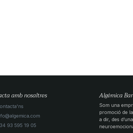
acta amb nosaltres
Algèmica Bar
Som una empre
ontacta'ns
promoció de la 
nfo@algemica.com
a dir, des d’una
34 93 595 19 05
neuroemocional,