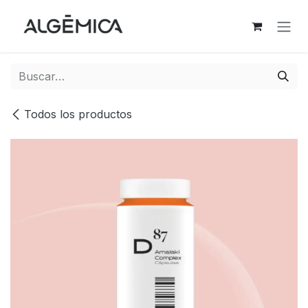
Ir al contenido
Todos los productos