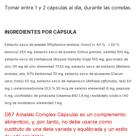
Tomar entre 1 y 2 cápsulas al día, durante las comidas.
INGREDIENTES POR CÁPSULA
Extracto seco de amalaki (
Phyllantus emblica
-fruto) (> 40 % ; < 50 %
taninos) 250 mg, extracto seco de pomelo (
Citrus grandis
, semilla) 100 mg,
extracte seco de hierbaluisa (
Aloysia triphylla
; hoja) 100 mg, gluconato de
zinc (10 mg de zinc elemental) 77,52 mg, extracto seco de berberis (
Berberis
aristata
, raíz, 97% berberina) 70 mg, extracto seco de alcaravea (
Carum
carvi
, fruto) 50 mg, extracto seco de malvavisco (
Althaea officinalis
, raíz) 50
mg, L-seleniometionina (0,5 % 30 mcg de selenio elemental) 6 mg, pepsina
5 mg, clorhidrato de piridoxina (vitamina B6) 1,4 mg i molibdato sódico (40
mcg de molibdeno elemental) 1 mg.
D87 Amalaki Complex Cápsulas
es un complemento
alimenticio, y, por tanto, no debe usarse como
sustituto de una dieta variada y equilibrada y un estilo