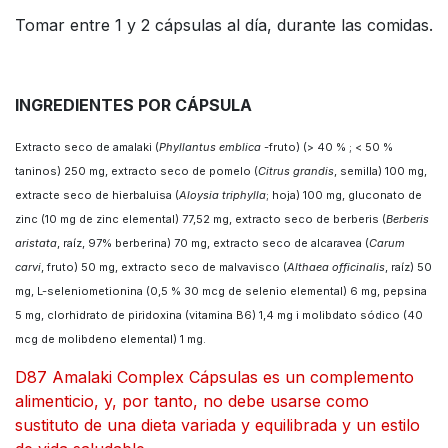
Tomar entre 1 y 2 cápsulas al día, durante las comidas.
INGREDIENTES POR CÁPSULA
Extracto seco de amalaki (
Phyllantus emblica
-fruto) (> 40 % ; < 50 %
taninos) 250 mg, extracto seco de pomelo (
Citrus grandis
, semilla) 100 mg,
extracte seco de hierbaluisa (
Aloysia triphylla
; hoja) 100 mg, gluconato de
zinc (10 mg de zinc elemental) 77,52 mg, extracto seco de berberis (
Berberis
aristata
, raíz, 97% berberina) 70 mg, extracto seco de alcaravea (
Carum
carvi
, fruto) 50 mg, extracto seco de malvavisco (
Althaea officinalis
, raíz) 50
mg, L-seleniometionina (0,5 % 30 mcg de selenio elemental) 6 mg, pepsina
5 mg, clorhidrato de piridoxina (vitamina B6) 1,4 mg i molibdato sódico (40
mcg de molibdeno elemental) 1 mg.
D87 Amalaki Complex Cápsulas
es un complemento
alimenticio, y, por tanto, no debe usarse como
sustituto de una dieta variada y equilibrada y un estilo