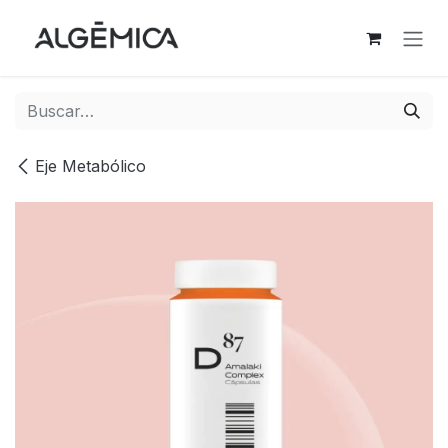
Ir al contenido
Eje Metabólico