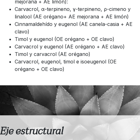
mejorana + AE limón):
Carvacrol, α-terpineno, γ-terpineno, ρ-cimeno y
linalool (AE orégano+ AE mejorana + AE limón)
Cinnamaldehído y eugenol (AE canela-casia + AE
clavo)
Timol y eugenol (OE orégano + OE clavo)
Carvacrol y eugenol (AE orégano + AE clavo)
Timol y carvacrol (AE orégano)
Carvacrol, eugenol, timol e isoeugenol (OE
orégano + OE clavo)
Eje estructural