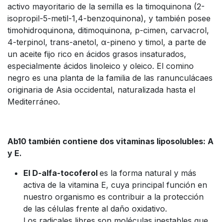
activo mayoritario de la semilla es la timoquinona (2-
isopropil-5-metil-1,4-benzoquinona), y también posee
timohidroquinona, ditimoquinona, p-cimen, carvacrol,
4-terpinol, trans-anetol, α-pineno y timol, a parte de
un aceite fijo rico en ácidos grasos insaturados,
especialmente ácidos linoleico y oleico. El comino
negro es una planta de la familia de las ranunculácaes
originaria de Asia occidental, naturalizada hasta el
Mediterráneo.
Ab10 también contiene dos vitaminas liposolubles: A
y E.
El D-alfa-tocoferol
es la forma natural y más
activa de la vitamina E, cuya principal función en
nuestro organismo es contribuir a la protección
de las células frente al daño oxidativo.
Los radicales libres son moléculas inestables que