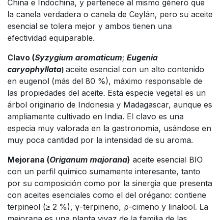
China e Indochina, y pertenece al mismo género que
la canela verdadera o canela de Ceylán, pero su aceite
esencial se tolera mejor y ambos tienen una
efectividad equiparable.
Clavo (
Syzygium aromaticum
;
Eugenia
caryophyllata
aceite esencial con un alto contenido
)
en eugenol (más del 80 %), máximo responsable de
las propiedades del aceite. Esta especie vegetal es un
árbol originario de Indonesia y Madagascar, aunque es
ampliamente cultivado en India. El clavo es una
especia muy valorada en la gastronomía, usándose en
muy poca cantidad por la intensidad de su aroma.
Mejorana (
Origanum majorana
)
aceite esencial BIO
con un perfil químico sumamente interesante, tanto
por su composición como por la sinergia que presenta
con aceites esenciales como el del orégano: contiene
terpineol (≥ 2 %), γ-terpineno, ρ-cimeno y linalool. La
mejorana es una planta vivaz de la familia de las