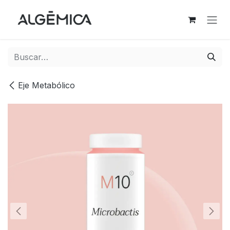
Ir al contenido
Eje Metabólico