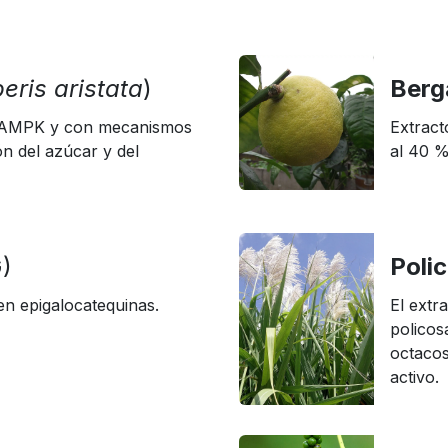
eris aristata
)
Berg
a AMPK y con mecanismos
Extract
n del azúcar y del
al 40 %
)
Poli
en epigalocatequinas.
El extr
policos
octaco
activo.