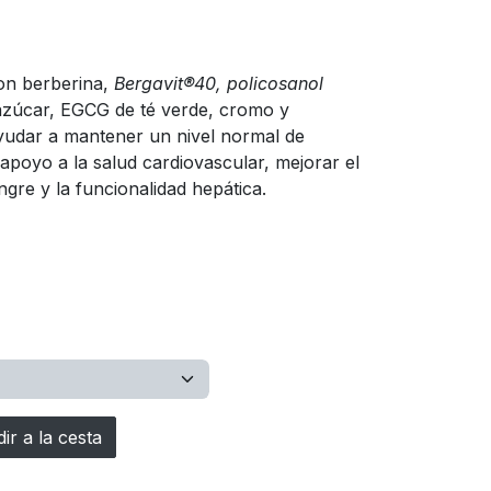
on berberina,
Bergavit®40, policosanol
azúcar, EGCG de té verde, cromo y
yudar a mantener un nivel normal de
 apoyo a la salud cardiovascular, mejorar el
ngre y la funcionalidad hepática.
r a la cesta