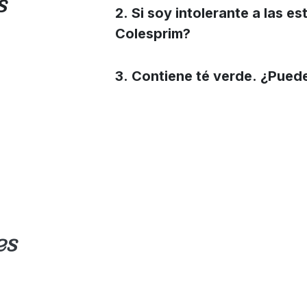
s
2. Si soy intolerante a las e
Colesprim?
3. Contiene té verde. ¿Pued
es