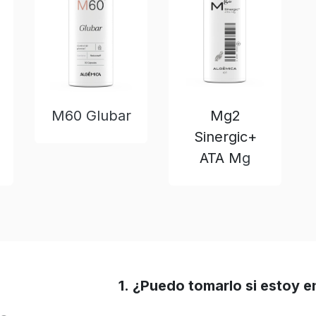
M60 Glubar
Mg2
Sinergic+
ATA M
g
1. ¿Puedo tomarlo si estoy e