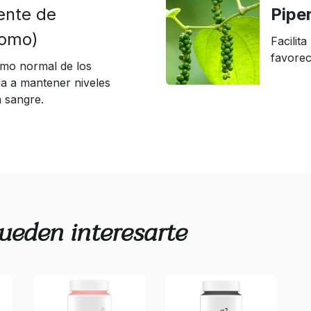
ente de
Pipe
romo)
Facilita
favorec
smo normal de los
a a mantener niveles
 sangre.
ueden interesarte