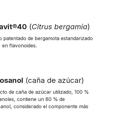
avit®40
(
Citrus bergamia
)
o patentado de bergamota estandarizado
 en flavonoides.
cosanol
(caña de azúcar)
acto de caña de azúcar utilizado, 100 %
anoles, contiene un 80 % de
sanol, considerado el componente más