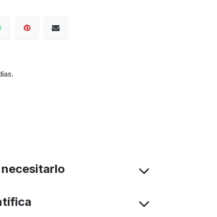
días.
necesitarlo
tífica