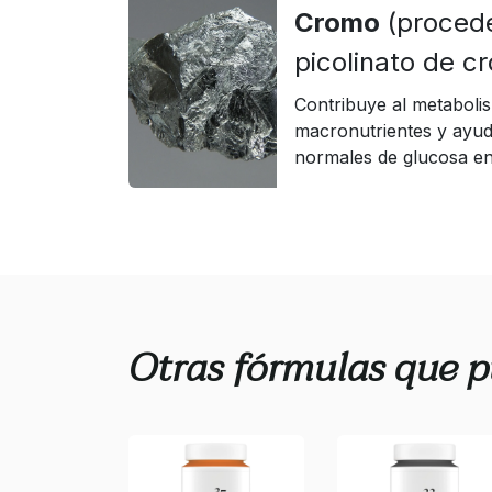
Cromo
(proced
picolinato de c
Contribuye al metaboli
macronutrientes y ayud
normales de glucosa en
Otras fórmulas que p