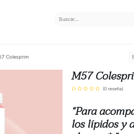
7 Colesprim
M57 Colespr
(0 reseña)
“Para acompañ
los lípidos y