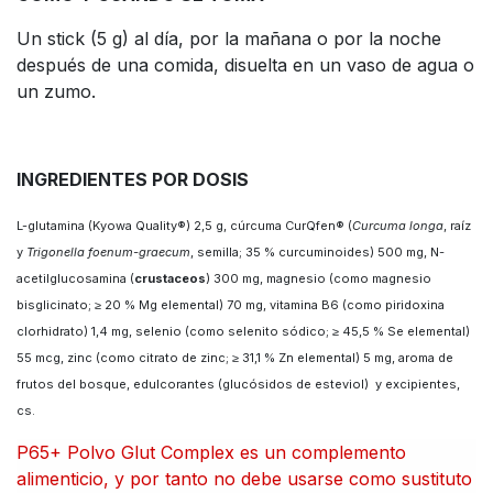
Un stick (5 g) al día, por la mañana o por la noche
después de una comida, disuelta en un vaso de agua o
un zumo.
INGREDIENTES POR DOSIS
L-glutamina (Kyowa Quality®) 2,5 g, cúrcuma CurQfen® (
Curcuma longa
, raíz
y
Trigonella foenum-graecum
, semilla; 35 % curcuminoides) 500 mg, N-
acetilglucosamina (
crustaceos
) 300 mg, magnesio (como magnesio
bisglicinato; ≥ 20 % Mg elemental) 70 mg, vitamina B6 (como piridoxina
clorhidrato) 1,4 mg, selenio (como selenito sódico; ≥ 45,5 % Se elemental)
55 mcg, zinc (como citrato de zinc; ≥ 31,1 % Zn elemental) 5 mg, aroma de
frutos del bosque, edulcorantes (glucósidos de esteviol) y excipientes,
cs.
P65+ Polvo Glut Complex es un complemento
alimenticio, y por tanto no debe usarse como sustituto