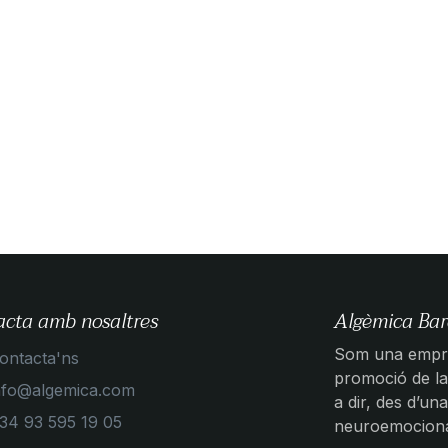
acta amb nosaltres
Algèmica Bar
Som una empre
ontacta'ns
promoció de la 
nfo@algemica.com
a dir, des d’una
34 93 595 19 05
neuroemocional,