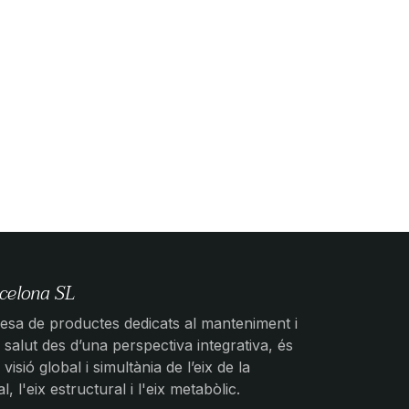
celona SL
sa de productes dedicats al manteniment i
salut des d’una perspectiva integrativa, és
 visió global i simultània de l’eix de la
 l'eix estructural i l'eix metabòlic.