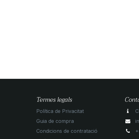
Termes legals
Cont
Política de Privacitat
C
Guia de compra
i
Condicions de contratació
+